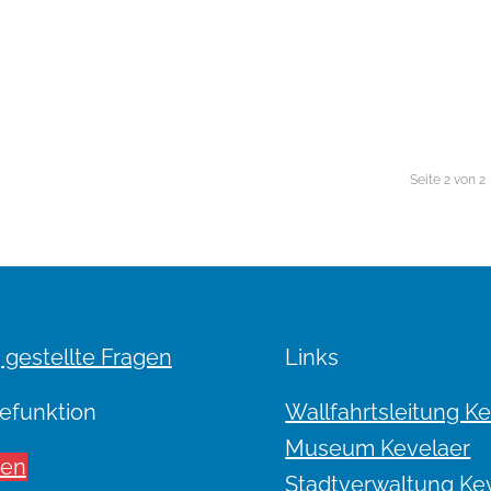
Seite 2 von 2
 gestellte Fragen
Links
efunktion
Wallfahrtsleitung K
Museum Kevelaer
sen
Stadtverwaltung Ke