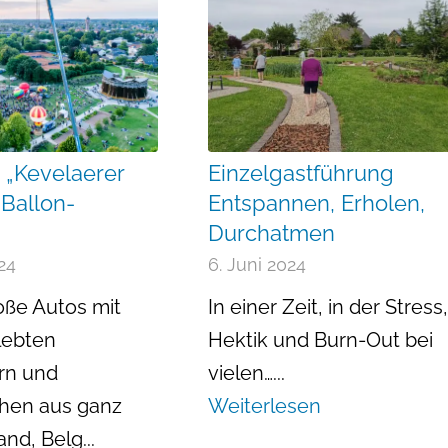
 „Kevelaerer
Einzelgastführung
-Ballon-
Entspannen, Erholen,
Durchatmen
024
6. Juni 2024
ße Autos mit
In einer Zeit, in der Stress,
lebten
Hektik und Burn-Out bei
rn und
vielen…...
hen aus ganz
Weiterlesen
nd, Belg...