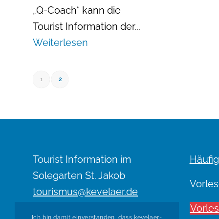
„Q-Coach“ kann die
Tourist Information der...
Weiterlesen
2
1
Tourist Information im
Häufig
Solegarten St. Jakob
Vorles
tourismus@kevelaer.de
Telefon: 02832 122-991
Vorle
Ich bin damit einverstanden, dass kevelaer-