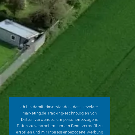
Ich bin damit einverstanden, dass kevelaer-
marketing.de Tracking-Technologien von
Dritten verwendet, um personenbezogene
Daten zu verarbeiten, um ein Benutzerprofil zu
erstellen und mir interessenbezogene Werbung