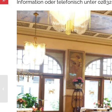
Information oder telefonisch unter 02832 
Buchvorstellung
„HeimatMomente“ mit
Nicole Marks in der
Tourist...