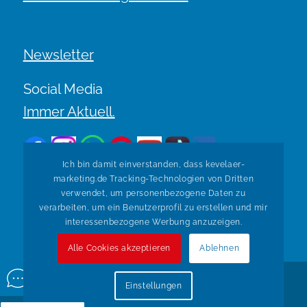
Newsletter
Social Media
Immer Aktuell.
Ich bin damit einverstanden, dass kevelaer-
marketing.de Tracking-Technologien von Dritten
verwendet, um personenbezogene Daten zu
verarbeiten, um ein Benutzerprofil zu erstellen und mir
Zurück zur Übersicht
interessenbezogene Werbung anzuzeigen.
Alle Cookies akzeptieren
Ablehnen
© Copyright Kevelaer Marketing. Realisiert durch
Tradino
Einstellungen
Wir über uns
Impressum
Datenschutz
Widerruf