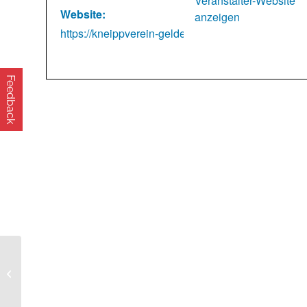
Veranstalter-Website
Website:
anzeigen
https://kneippverein-gelderland.de/kneipp-krauter-
Feedback
Der andere
Gottesdienst