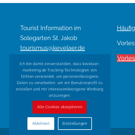
Tourist Information im
Häufig
Solegarten St. Jakob
Vorles
tourismus@kevelaer.de
Telefon: 02832 122-991
Vorle
Ich bin damit einverstanden, dass kevelaer-
marketing.de Tracking-Technologien von
Kultur-Kasse im Konzert-
Dritten verwendet, um personenbezogene
und Bühnenhaus
Daten zu verarbeiten, um ein Benutzerprofil zu
erstellen und mir interessenbezogene Werbung
kultur@kevelaer.de
anzuzeigen.
Telefon: 02832 122-800
Alle Cookies akzeptieren
Ablehnen
Einstellungen