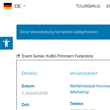
DE
TOURISMUS
E
Diese Veranstaltung hat bereits stattgefunden.
Open toolbar
Event Series:
KoBü-Flimmern Ferienkino
Details
Veranstalter
Datum:
Wallfahrtsstadt Kevela
(Marketing)
6. August 2025
Telefon
Zeit: