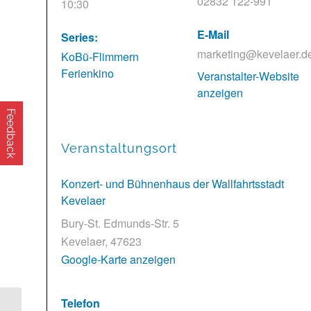
02832 122-991
10:30
E-Mail
Series:
marketing@kevelaer.d
KoBü-Flimmern
Ferienkino
Veranstalter-Website
anzeigen
Feedback
Veranstaltungsort
Konzert- und Bühnenhaus der Wallfahrtsstadt
Kevelaer
Bury-St. Edmunds-Str. 5
Kevelaer
,
47623
Google-Karte anzeigen
Telefon
Gesundheitsangebot: