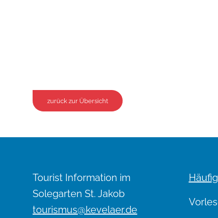
zurück zur Übersicht
Tourist Information im
Häufig
Solegarten St. Jakob
Vorles
tourismus@kevelaer.de