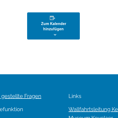
Zum Kalender
hinzufügen
 gestellte Fragen
Links
efunktion
Wallfahrtsleitung K
Museum Kevelaer