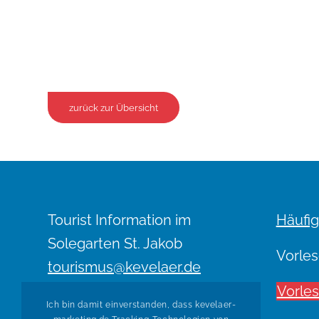
zurück zur Übersicht
Tourist Information im
Häufig
Solegarten St. Jakob
Vorles
tourismus@kevelaer.de
Telefon: 02832 122-991
Vorle
Ich bin damit einverstanden, dass kevelaer-