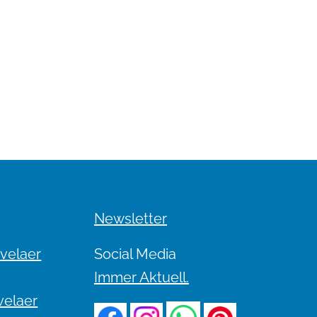
Newsletter
evelaer
Social Media
Immer Aktuell.
velaer