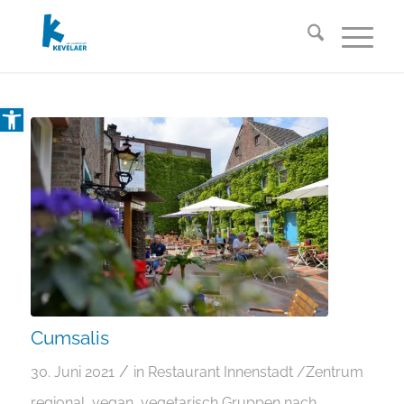
Open toolbar
Cumsalis
/
30. Juni 2021
in
Restaurant
Innenstadt /Zentrum
regional
,
vegan
,
vegetarisch
Gruppen nach