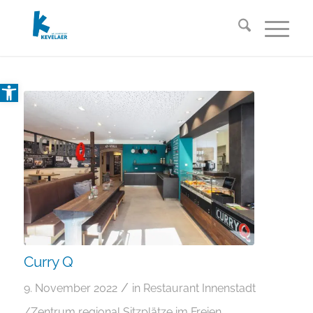
Open toolbar
Curry Q
/
9. November 2022
in
Restaurant
Innenstadt
/Zentrum
regional
Sitzplätze im Freien