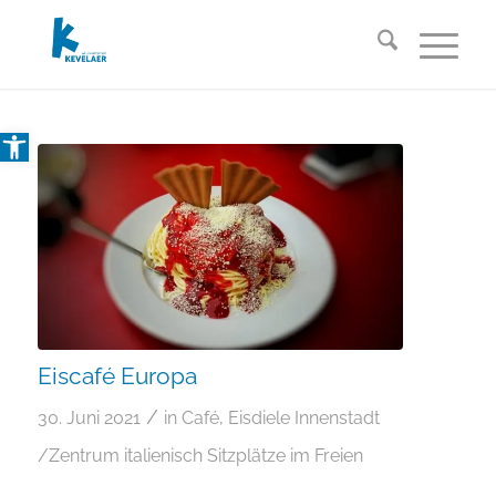
Open toolbar
Eiscafé Europa
/
30. Juni 2021
in
Café
,
Eisdiele
Innenstadt
/Zentrum
italienisch
Sitzplätze im Freien