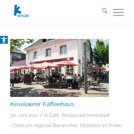
Open toolbar
Kevelaerer Kaffeehaus
/
30. Juni 2021
in
Café
,
Restaurant
Innenstadt
/Zentrum
regional
Barrierefrei
,
Sitzplätze im Freien
,