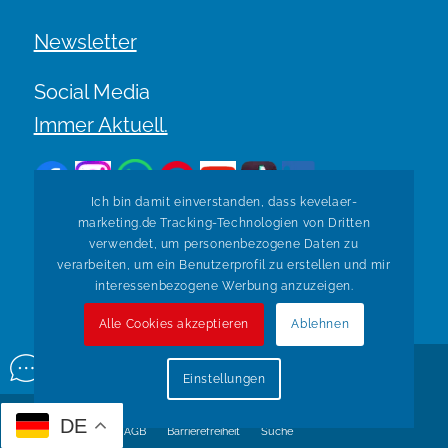
Newsletter
Social Media
Immer Aktuell.
Ich bin damit einverstanden, dass kevelaer-
marketing.de Tracking-Technologien von Dritten
verwendet, um personenbezogene Daten zu
verarbeiten, um ein Benutzerprofil zu erstellen und mir
Zurück zur Übersicht
interessenbezogene Werbung anzuzeigen.
Alle Cookies akzeptieren
Ablehnen
© Copyright Kevelaer Marketing. Realisiert durch
Tradino
Einstellungen
Wir über uns
Impressum
Datenschutz
Widerruf
DE
Versandarten
AGB
Barrierefreiheit
Suche