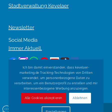
Stadtverwaltung Kevelaer
Newsletter
Social Media
Immer Aktuell.
Ich bin damit einverstanden, dass kevelaer-
marketing.de Tracking-Technologien von Dritten
verwendet, um personenbezogene Daten zu
verarbeiten, um ein Benutzerprofil zu erstellen und mir
Zurück zur Übersicht
interessenbezogene Werbung anzuzeigen.
Alle Cookies akzeptieren
Ablehnen
© Copyright Kevelaer Marketing. Realisiert durch
Tradino
Einstellungen