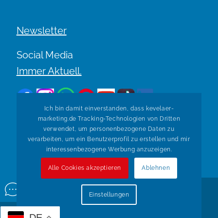
Newsletter
Social Media
Immer Aktuell.
Ich bin damit einverstanden, dass kevelaer-
marketing.de Tracking-Technologien von Dritten
verwendet, um personenbezogene Daten zu
verarbeiten, um ein Benutzerprofil zu erstellen und mir
Zurück zur Übersicht
interessenbezogene Werbung anzuzeigen.
Alle Cookies akzeptieren
Ablehnen
© Copyright Kevelaer Marketing. Realisiert durch
Tradino
Einstellungen
Wir über uns
Impressum
Datenschutz
Widerruf
DE