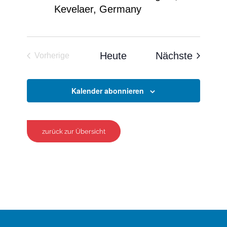
Kevelaer, Germany
Veranst
Heute
Nächste
Vorherige
Veranstaltungen
Kalender abonnieren
zurück zur Übersicht