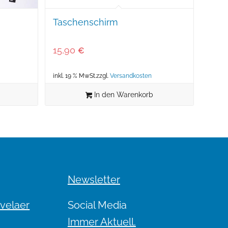
Taschenschirm
15,90
€
inkl. 19 % MwSt.
zzgl.
Versandkosten
In den Warenkorb
Newsletter
evelaer
Social Media
Immer Aktuell.