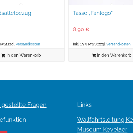
dsattelbezug
Tasse „Fanlogo“
8,90
€
MwSt.
zzgl.
Versandkosten
inkl. 19 % MwSt.
zzgl.
Versandkosten
In den Warenkorb
In den Warenkorb
 gestellte Fragen
Links
efunktion
Wallfahrtsleitung K
Museum Kevelaer