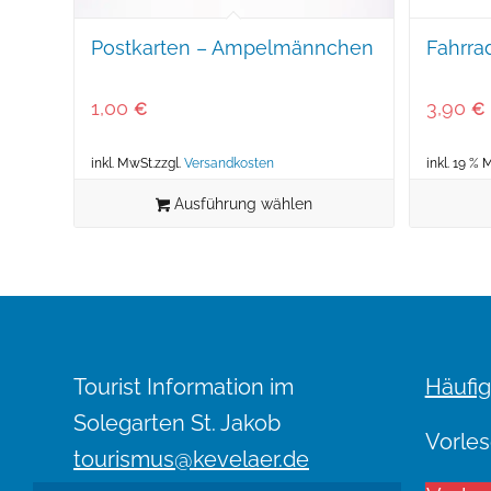
Postkarten – Ampelmännchen
Fahrra
1,00
3,90
€
€
inkl. MwSt.
zzgl.
Versandkosten
inkl. 19 % 
Ausführung wählen
Tourist Information im
Häufig
Solegarten St. Jakob
Vorles
tourismus@kevelaer.de