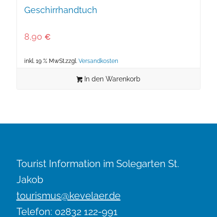
Geschirrhandtuch
8,90
€
inkl. 19 % MwSt.
zzgl.
Versandkosten
In den Warenkorb
Tourist Information im Solegarten St.
Jakob
tourismus@kevelaer.de
Telefon: 02832 122-991