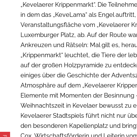
„Kevelaerer Krippenmarkt“. Die Teilneh
in dem das „KeveLama“ als Engel auftritt, 
Veranstaltungsfläche vom „Kevelaerer K
Luxemburger Platz, ab. Auf der Route w
Ankreuzen und Rätseln: Mal gilt es, hera
„Krippenmarkt“ leuchtet, die Tiere der l
auf der großen Holzpyramide zu entdeck
einiges über die Geschichte der Advents
Atmosphäre auf dem „Kevelaerer Krippenm
Elemente mit Momenten der Besinnung – 
Weihnachtszeit in Kevelaer bewusst zu er
Kevelaerer Stadtspiels führt nicht nur ü
den besonderen Kapellenplatz und bringt
Cox, Wirtschaftsförderin und Leiterin vo