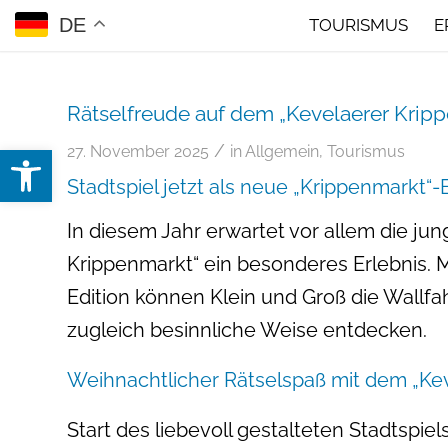
DE
TOURISMUS
E
Rätselfreude auf dem „Kevelaerer Krip
Open toolbar
/
27. November 2025
in
Allgemein
,
Tourismus
Stadtspiel jetzt als neue „Krippenmarkt“-
In diesem Jahr erwartet vor allem die j
Krippenmarkt“ ein besonderes Erlebnis. M
Edition können Klein und Groß die Wallfa
zugleich besinnliche Weise entdecken.
Weihnachtlicher Rätselspaß mit dem „K
Start des liebevoll gestalteten Stadtspiel