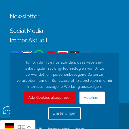
Newsletter
Social Media
Immer Aktuell.
Ich bin damit einverstanden, dass kevelaer-
marketing.de Tracking-Technologien von Dritten
verwendet, um personenbezogene Daten zu
verarbeiten, um ein Benutzerprofil zu erstellen und mir
Zurück zur Übersicht
interessenbezogene Werbung anzuzeigen.
Alle Cookies akzeptieren
Ablehnen
© Copyright Kevelaer Marketing. Realisiert durch
Tradino
Einstellungen
Wir über uns
Impressum
Datenschutz
Widerruf
DE
Versandarten
AGB
Barrierefreiheit
Suche