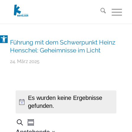
Open toolbar
Führung mit dem Schwerpunkt Heinz
Henschel: Geheimnisse im Licht
24. März 2025
Es wurden keine Ergebnisse
gefunden.
V
V
Suche
Summary
e
e
Anstehende