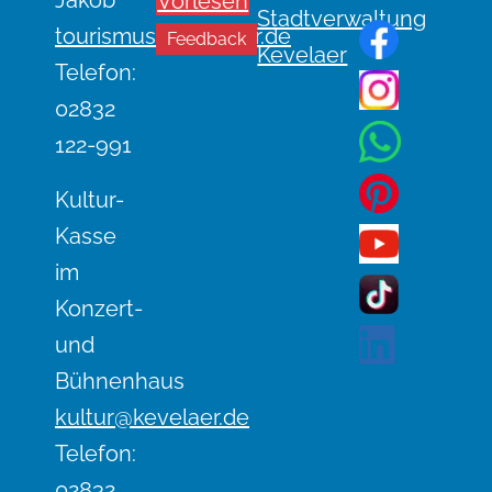
n
Jakob
Vorlesen
Stadtverwaltung
n
tourismus@kevelaer.de
Feedback
Kevelaer
a
Telefon:
v
02832
i
122-991
g
a
Kultur-
t
Kasse
i
im
o
Konzert-
n
und
Bühnenhaus
kultur@kevelaer.de
Telefon:
02832