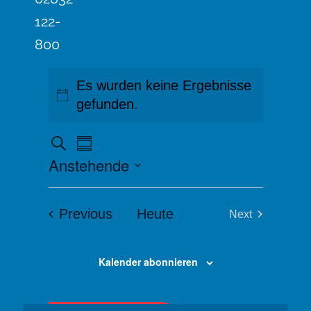
122-
800
Es wurden keine Ergebnisse
gefunden.
V
V
Suche
Summary
e
E
Anstehende
r
R
a
Select
n
A
date.
Veranstaltungen
Previous
Heute
Next
s
N
Veranstaltung
t
S
a
l
Kalender abonnieren
T
t
A
u
L
n