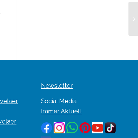
De
Newsletter
evelaer
Social Media
Immer Aktuell.
velaer