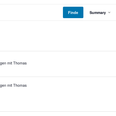
Verans
Ansich
Finde
Summary
Naviga
ngen mit Thomas
ngen mit Thomas