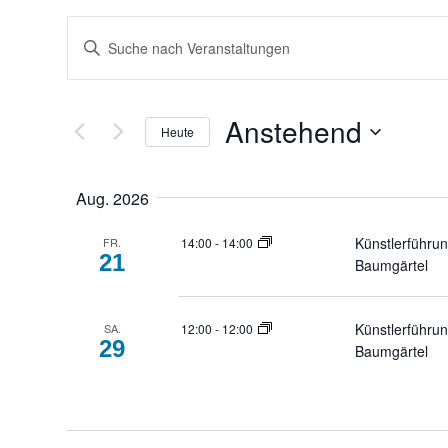
Veranstaltungen
Geben
Such-
Sie
und
Das
Ansichtennavigation
Anstehend
Heute
Schlüsselwort.
Select
Suche
Aug. 2026
date.
nach
Veranstaltungen
Künstlerführu
14:00
-
14:00
FR.
21
Baumgärtel
Schlüsselwort.
Künstlerführu
12:00
-
12:00
SA.
29
Baumgärtel