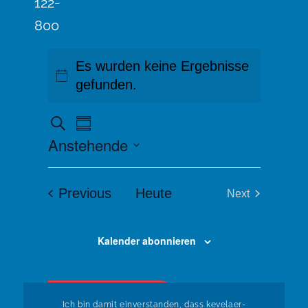
122-
800
Es wurden keine Ergebnisse
gefunden.
V
V
Suche
Summary
e
E
Anstehende
r
R
a
Select
n
A
date.
Veranstaltungen
Previous
Heute
Next
s
N
Veranstaltung
t
S
a
l
Kalender abonnieren
T
t
A
u
L
n
zurück zur Übersicht
g
Ich bin damit einverstanden, dass kevelaer-