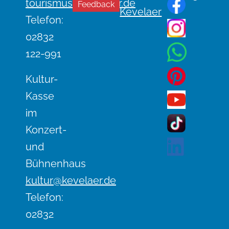
n
tourismus@kevelaer.de
Feedback
Kevelaer
a
Telefon:
v
02832
i
122-991
g
a
Kultur-
t
Kasse
i
im
o
Konzert-
n
und
Bühnenhaus
kultur@kevelaer.de
Telefon:
02832