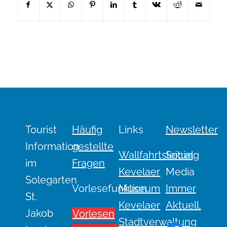
c
a
h
v
-
i
g
u
a
n
t
d
i
o
A
n
n
s
Tourist
Häufig
Links
Newsletter
i
Information
gestellte
c
Wallfahrtsleitung
Social
im
Fragen
h
Kevelaer
Media
Solegarten
t
Vorlesefunktion
Museum
Immer
e
St.
Kevelaer
Aktuell.
n
Jakob
Vorlesen
Stadtverwaltung