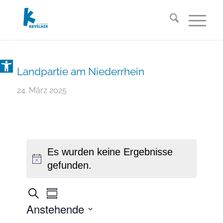
Open toolbar
Landpartie am Niederrhein
24. März 2025
Es wurden keine Ergebnisse
gefunden.
V
V
Suche
Summary
e
e
Anstehende
r
r