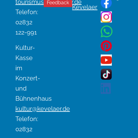
n
tourismus@kevelaer.de
Feedback
Kevelaer
a
Telefon:
v
02832
i
122-991
g
a
Kultur-
t
Kasse
i
im
o
Konzert-
n
und
Bühnenhaus
kultur@kevelaer.de
Telefon:
02832