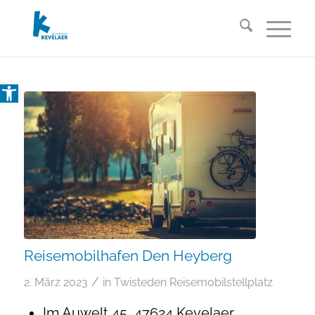
Open toolbar
Reisemobilhafen Den Heyberg
/
2. März 2023
in
Twisteden
Reisemobilstellplatz
Im Auwelt 45, 47624 Kevelaer