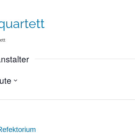
quartett
ett
nstalter
ute
Refektorium