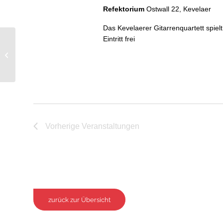
Refektorium
Ostwall 22, Kevelaer
Das Kevelaerer Gitarrenquartett spiel
Eintritt frei
Hiking Humans
Vorherige
Veranstaltungen
zurück zur Übersicht