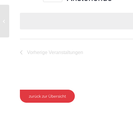
Datum
wählen.
Martinskomitee Kevelaer
Vorherige
Veranstaltungen
zurück zur Übersicht