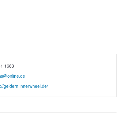
31 1683
hs@online.de
s://geldern.innerwheel.de/