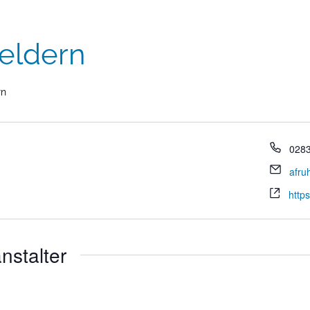
eldern
rn
028
afru
http
nstalter