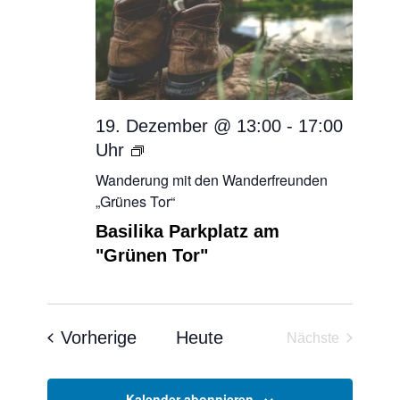
19. Dezember @ 13:00
-
17:00
Wanderung
mit
Wanderung mit den Wanderfreunden
den
„Grünes Tor“
Wanderfreunden
Basilika Parkplatz am
„Grünes
"Grünen Tor"
Tor“
Veranstaltungen
Vorherige
Heute
Nächste
Veranstaltun
Kalender abonnieren