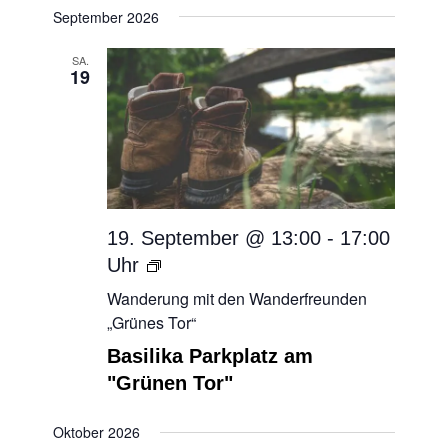
September 2026
SA.
19
19. September @ 13:00
-
17:00
Wanderung
mit
Wanderung mit den Wanderfreunden
den
„Grünes Tor“
Wanderfreunden
Basilika Parkplatz am
„Grünes
"Grünen Tor"
Tor“
Oktober 2026