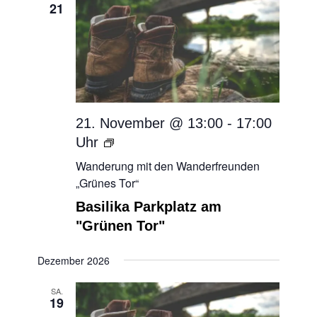
21
21. November @ 13:00
-
17:00
Wanderung
mit
Wanderung mit den Wanderfreunden
den
„Grünes Tor“
Wanderfreunden
Basilika Parkplatz am
„Grünes
"Grünen Tor"
Tor“
Dezember 2026
SA.
19