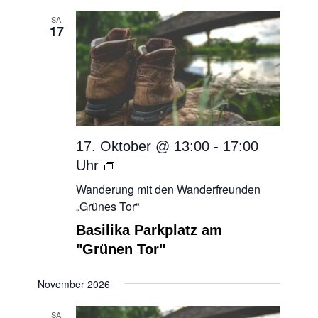
SA.
17
17. Oktober @ 13:00
-
17:00
Wanderung
mit
Wanderung mit den Wanderfreunden
den
„Grünes Tor“
Wanderfreunden
Basilika Parkplatz am
„Grünes
"Grünen Tor"
Tor“
November 2026
SA.