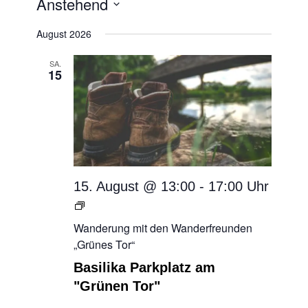
Anstehend
Datum
August 2026
wählen.
SA.
15
15. August @ 13:00
-
17:00
Wanderung
mit
Wanderung mit den Wanderfreunden
den
„Grünes Tor“
Wanderfreunden
Basilika Parkplatz am
„Grünes
"Grünen Tor"
Tor“