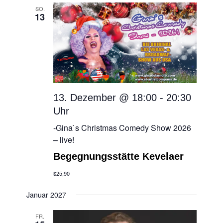
SO.
13
13. Dezember @ 18:00
-
20:30
-Gina`s Christmas Comedy Show 2026
– live!
Begegnungsstätte Kevelaer
$25,90
Januar 2027
FR.