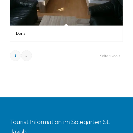
Doris
1
2
Seite 1 von 2
Tourist Information im Solegarten St.
Jakob